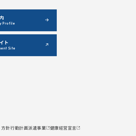
内
 Profile
イト
ment Site
ィ方針
行動計画
派遣事業
健康経営宣言