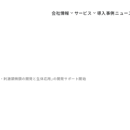
会社情報
サービス
導入事例
ニュー
測・刺激顕微鏡の開発と生体応用」の開発サポート開始