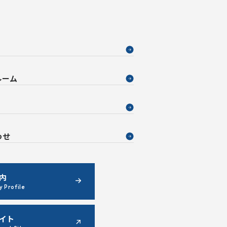
ルーム
わせ
内
 Profile
イト