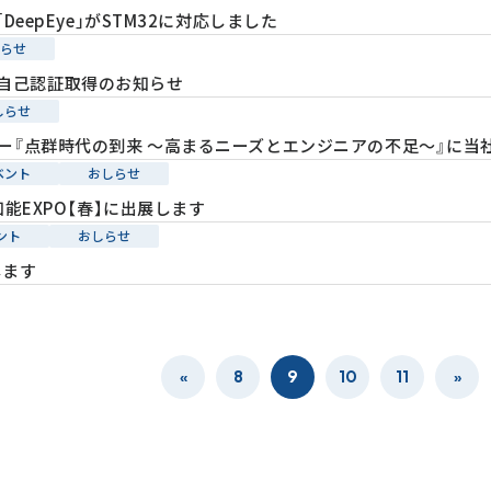
DeepEye｣がSTM32に対応しました
らせ
.1の自己認証取得のお知らせ
しらせ
ー『点群時代の到来 ～高まるニーズとエンジニアの不足～』に当
ベント
おしらせ
知能EXPO【春】に出展します
ント
おしらせ
します
«
8
9
10
11
»