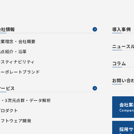
会社情報
導入事例
企業理念・会社概要
ニュース
拠点紹介・沿革
サスティナビリティ
コラム
コーポレートブランド
お問い合
サービス
AI・3次元点群・データ解析
会社案
プロダクト
Company
ソフトウェア開発
採用サ